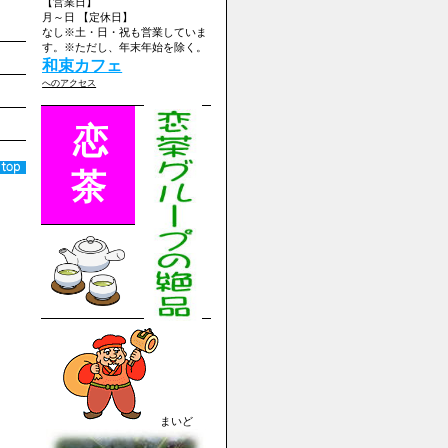
【営業日】
月～日 【定休日】
なし※土・日・祝も営業していま
す。※ただし、年末年始を除く。
和束カフェ
へのアクセス
恋
茶
まいど