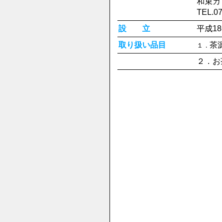
和束カ
TEL.0
設 立
平成1
取り扱い品目
茶
１．
２．お