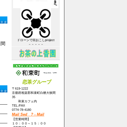
ドローンで街おこしproject
週間
－－－－－
恋茶グループ
〒619-1222
京都府相楽郡和束町白栖大狭間
35
和束カフェ内
TEL./FAX
0774-78-4180
Mail Sed ?⇔Mail
【営業時間】
１０：００～１５：００