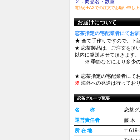
２．商品名・数量
電話かFAXでの注文でお願い申し上
お届けについて
恋茶指定の宅配業者にてお届
★
全て手作りですので、下
★ 恋茶製品は、ご注文を頂
以内に発送させて頂きます。
※ 季節などにより多少の
★ 恋茶指定の宅配業者にて
※
海外への発送は行ってお
恋茶グループ概要
名 称
恋茶グ
運営責任者
藤 木 
所 在 地
〒61