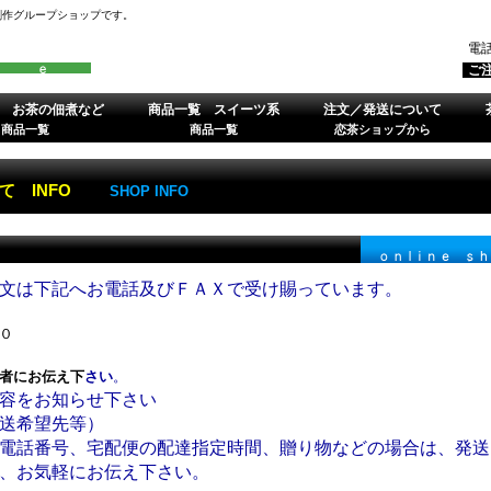
創作グループショップです。
電
ご
 お茶の佃煮など
商品一覧 スイーツ系
注文／発送について
商品一覧
商品一覧
恋茶ショップから
 INFO
SHOP INFO
文は下記へお電話及びＦＡＸで受け賜っています。
０
者にお伝え下
さい
。
容をお知らせ下さい
送希望先等）
話番号、宅配便の配達指定時間、贈り物などの場合は、発送
、お気軽にお伝え下さい。