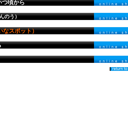
つ頃から
んのう）
いなスポット）
ろ