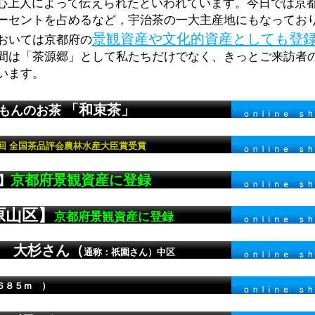
心上人によって伝えられたといわれています。今日では京
ーセントを占めるなど，宇治茶の一大主産地にもなってお
景観資産や文化的資産としても登
おいては京都府の
間は「茶源郷」として私たちだけでなく、きっとご来訪者
います。
「和束茶」
まもんのお茶
52回 全国茶品評会農林水産大臣賞受賞
京都府景観資産に登録
】
原山区】
京都府景観資産に登録
 大杉さん（
通称：祇園さん）中区
６８５ｍ ）