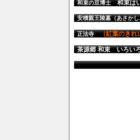
和束はい
和束の豆博士
安積親王陵墓（あさかし
（紅葉のきれ
正法寺
茶源郷 和束 いろい