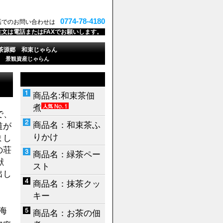
0774-78-4180
話でのお問い合わせは
注文は電話またはFAXでお願いします。
茶源郷 和束じゃらん
景観資産じゃらん
商品名:和束茶佃
煮
で、
商品名：和束茶ふ
道が
りかけ
まし
の荘
商品名：緑茶ペー
献
スト
出し
商品名：抹茶クッ
キー
海
商品名：お茶の佃