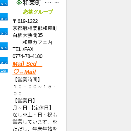
恋茶グループ
〒619-1222
京都府相楽郡和束町
白栖大狭間35
和束カフェ内
TEL./FAX
0774-78-4180
Mail Sed
♡⇔Mail
【営業時間】
１０：００～１５：
００
【営業日】
月～日 【定休日】
なし※土・日・祝も
営業しています。※
ただし、年末年始を