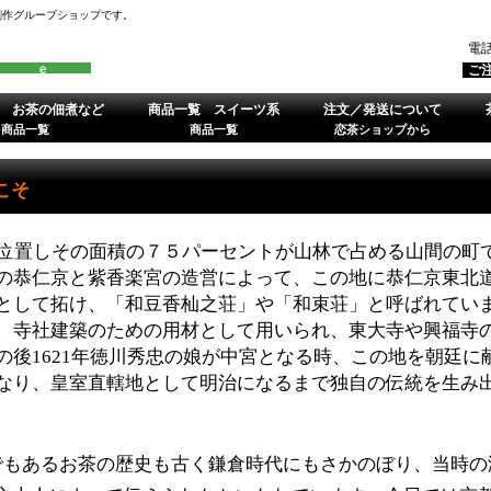
創作グループショップです。
電
ご
 お茶の佃煮など
商品一覧 スイーツ系
注文／発送について
商品一覧
商品一覧
恋茶ショップから
こそ
位置しその面積の７５パーセントが山林で占める山間の町
の恭仁京と紫香楽宮の造営によって、この地に恭仁京東北
として拓け、「和豆香杣之荘」や「和束荘」と呼ばれてい
、寺社建築のための用材として用いられ、東大寺や興福寺
の後1621年徳川秀忠の娘が中宮となる時、この地を朝廷に
なり、皇室直轄地として明治になるまで独自の伝統を生み
もあるお茶の歴史も古く鎌倉時代にもさかのぼり、当時の