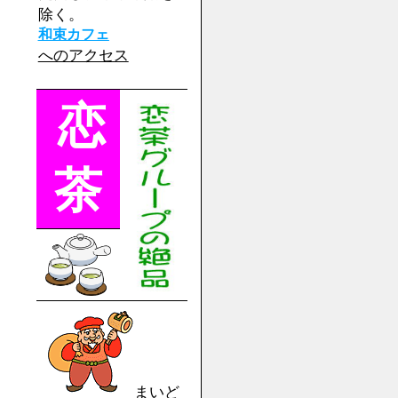
除く。
和束カフェ
へのアクセス
恋
茶
まいど