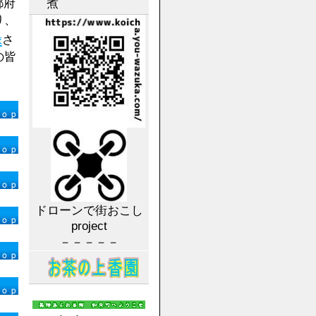
煮
都府
り、
録
さ
の皆
ドローンで街おこし
project
－－－－－