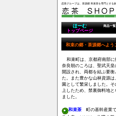
恋茶グループは、茶源郷 和束茶を専門とする
ほーむ
商品一覧
トップページ
和束の郷・茶源郷へよう
和束町は、京都府南部に
奈良朝のころは、聖武天皇
開設され、両都を結ぶ要衡
た。また豊かな山林資源は
園として繁栄しました。そ
上したため、禁裏御料地と
ました。
和束茶
町の基幹産業で