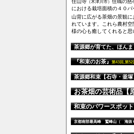
住山寺
住職の慈
（木津川市）
における栽培面積の４０パ
山背に広がる茶畑の景観に
れています。これら農村空
様の心も癒してくれると思
茶源郷が育てた、ほん
『和束のお茶』
第43回,第
茶源郷和束【石寺・釜塚
お茶畑の芸術品【
和束のパワースポット
京都南部最高峰 鷲峰山（ 海抜