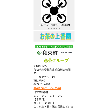
ドローンで街おこしproject
－－－－－
恋茶グループ
〒619-1222
京都府相楽郡和束町白栖大狭間
35
和束カフェ内
TEL./FAX
0774-78-4180
Mail Sed ?⇔Mail
【営業時間】
１０：００～１５：００
【営業日】
月～日 【定休日】
なし※土・日・祝も営業していま