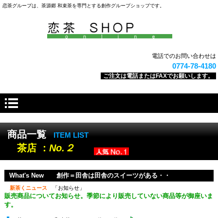
恋茶グループは、茶源郷 和束茶を専門とする創作グループショップです。
電話でのお問い合わせは
0774-78-4180
ご注文は電話またはFAXでお願いします。
商品一覧
ITEM LIST
茶店 ：
No.２
What's New 創作＝田舎は田舎のスイーツがある・・
新茶くニュース
「お知らせ」
販売商品についてお知らせ。季節により販売していない商品等が御座いま
す。