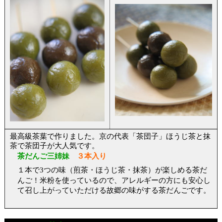
最高級茶葉で作りました。京の代表「茶団子」ほうじ茶と抹
茶で茶団子が大人気です。
茶だんご三姉妹
３本入り
１本で
つの味（煎茶・ほうじ茶・抹茶）が楽しめる茶だ
3
んご！
米粉を使っているので、アレルギーの方にも安心し
て召し上がっていただける故郷の味がする茶だんごです。